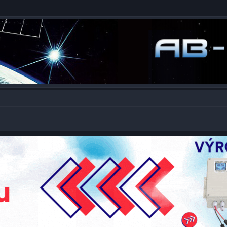
ty, DVB-T/T2, DVB-C, IPTV)
m elektroniky .