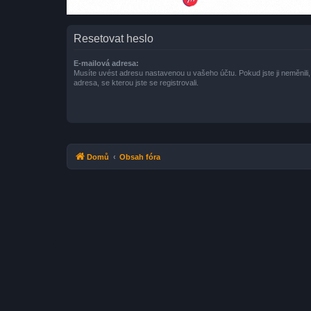
Resetovat heslo
E-mailová adresa:
Musíte uvést adresu nastavenou u vašeho účtu. Pokud jste ji neměnili, 
adresa, se kterou jste se registrovali.
Domů
Obsah fóra