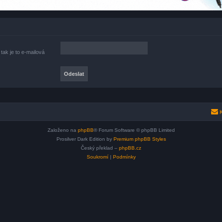
tak je to e-mailová
K
Založeno na
phpBB
® Forum Software © phpBB Limited
Prosilver Dark Edition by
Premium phpBB Styles
Český překlad –
phpBB.cz
Soukromí
|
Podmínky