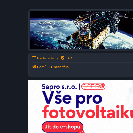
AB-FÓRUM - Satelitné fórum (Sateli
Česko-Slovenské diskusní fórum nejen o satelitním příjmu ale i vše kole
Rychlé odkazy
FAQ
Domů
Obsah fóra