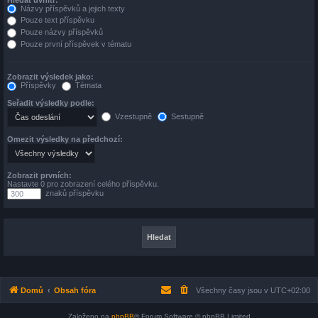
Názvy příspěvků a jejich texty
Pouze text příspěvku
Pouze názvy příspěvků
Pouze první příspěvek v tématu
Zobrazit výsledek jako:
Příspěvky
Témata
Seřadit výsledky podle:
Vzestupně
Sestupně
Omezit výsledky na předchozí:
Zobrazit prvních:
Nastavte 0 pro zobrazení celého příspěvku.
znaků příspěvku
Domů
Obsah fóra
Všechny časy jsou v
UTC+02:00
Založeno na
phpBB
® Forum Software © phpBB Limited