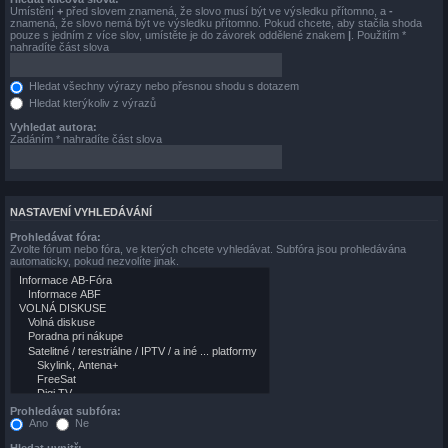
Umístění
+
před slovem znamená, že slovo musí být ve výsledku přítomno, a
-
znamená, že slovo nemá být ve výsledku přítomno. Pokud chcete, aby stačila shoda
pouze s jedním z více slov, umístěte je do závorek oddělené znakem
|
. Použitím *
nahradíte část slova
Hledat všechny výrazy nebo přesnou shodu s dotazem
Hledat kterýkoliv z výrazů
Vyhledat autora:
Zadáním * nahradíte část slova
NASTAVENÍ VYHLEDÁVÁNÍ
Prohledávat fóra:
Zvolte fórum nebo fóra, ve kterých chcete vyhledávat. Subfóra jsou prohledávána
automaticky, pokud nezvolíte jinak.
Prohledávat subfóra:
Ano
Ne
Hledat uvnitř: