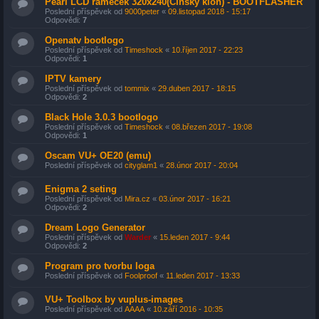
Pearl LCD rámeček 320x240(Čínský klon) - BOOTFLASHER
Poslední příspěvek od
9000peter
«
09.listopad 2018 - 15:17
Odpovědi:
7
Openatv bootlogo
Poslední příspěvek od
Timeshock
«
10.říjen 2017 - 22:23
Odpovědi:
1
IPTV kamery
Poslední příspěvek od
tommix
«
29.duben 2017 - 18:15
Odpovědi:
2
Black Hole 3.0.3 bootlogo
Poslední příspěvek od
Timeshock
«
08.březen 2017 - 19:08
Odpovědi:
1
Oscam VU+ OE20 (emu)
Poslední příspěvek od
cityglam1
«
28.únor 2017 - 20:04
Enigma 2 seting
Poslední příspěvek od
Mira.cz
«
03.únor 2017 - 16:21
Odpovědi:
2
Dream Logo Generator
Poslední příspěvek od
Warder
«
15.leden 2017 - 9:44
Odpovědi:
2
Program pro tvorbu loga
Poslední příspěvek od
Foolproof
«
11.leden 2017 - 13:33
VU+ Toolbox by vuplus-images
Poslední příspěvek od
AAAA
«
10.září 2016 - 10:35