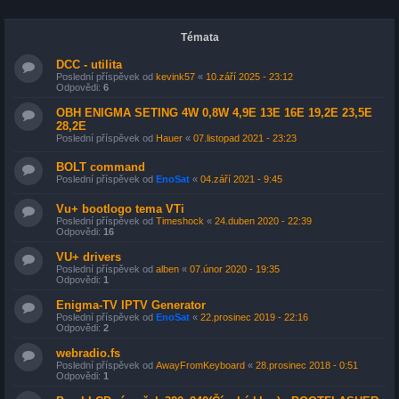
Témata
DCC - utilita
Poslední příspěvek od
kevink57
«
10.září 2025 - 23:12
Odpovědi:
6
OBH ENIGMA SETING 4W 0,8W 4,9E 13E 16E 19,2E 23,5E
28,2E
Poslední příspěvek od
Hauer
«
07.listopad 2021 - 23:23
BOLT command
Poslední příspěvek od
EnoSat
«
04.září 2021 - 9:45
Vu+ bootlogo tema VTi
Poslední příspěvek od
Timeshock
«
24.duben 2020 - 22:39
Odpovědi:
16
VU+ drivers
Poslední příspěvek od
alben
«
07.únor 2020 - 19:35
Odpovědi:
1
Enigma-TV IPTV Generator
Poslední příspěvek od
EnoSat
«
22.prosinec 2019 - 22:16
Odpovědi:
2
webradio.fs
Poslední příspěvek od
AwayFromKeyboard
«
28.prosinec 2018 - 0:51
Odpovědi:
1