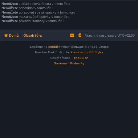
Nemůžete
zakládat nová témata v tomto fóru
Nemůžete
odpovídat v tomto fóru
Nemůžete
upravovat své příspěvky v tomto fóru
Nemůžete
mazat své příspěvky v tomto fóru
Nemůžete
přikládat soubory v tomto fóru
Domů
Obsah fóra
Všechny časy jsou v
UTC+02:00
Založeno na
phpBB
® Forum Software © phpBB Limited
Prosilver Dark Edition by
Premium phpBB Styles
Český překlad –
phpBB.cz
Soukromí
|
Podmínky